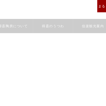
まると
得斎陶房について
得斎のうつわ
信楽観光案内
con3