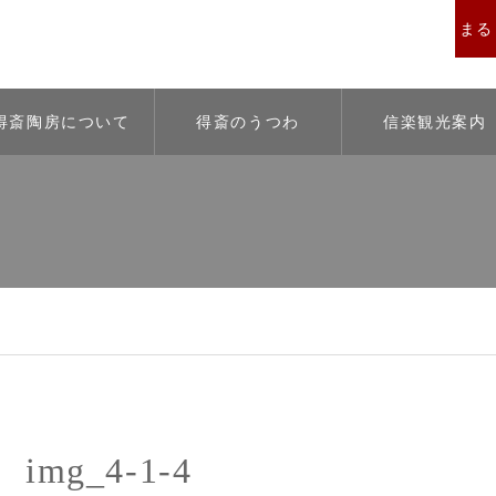
まると
得斎陶房について
得斎のうつわ
信楽観光案内
img_4-1-4