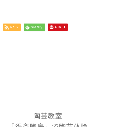
RSS
feedly
Pin it
陶芸教室
「得斎陶房」で陶芸体験