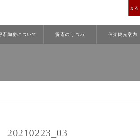
まると
得斎陶房について
得斎のうつわ
信楽観光案内
20210223_03